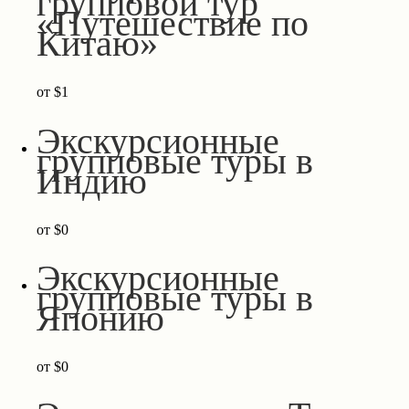
групповой тур
«Путешествие по
Китаю»
от
$1
Экскурсионные
групповые туры в
Индию
от
$0
Экскурсионные
групповые туры в
Японию
от
$0