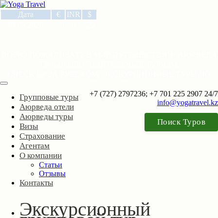
Дата
€
INR
$
08.08.2026
566
6
522
ДОБРО ПОЖАЛОВАТЬ В МИР ПУТЕШЕСТВИЙ! АЮРВЕДА
ТУРЫ. ОЗДОРОВИТЕЛЬНЫЙ ТУРИЗМ.
CHECK UP ЗА РУБЕЖОМ. ЭКСКУРСИОННЫЕ ТУРЫ ПО
ВСЕМУ МИРУ
+7 (727) 2797236; +7 701 225 2907 24/7
Групповые туры
info@yogatravel.kz
Аюрведа отели
Аюрведы туры
Поиск Туров
Визы
Страхование
Агентам
О компании
Статьи
Отзывы
Контакты
Экскурсионный